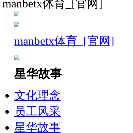
manbetx体育_[官网]
manbetx体育_[官网]
星华故事
文化理念
员工风采
星华故事