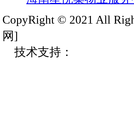
CopyRight © 2021 All R
网]
技术支持：