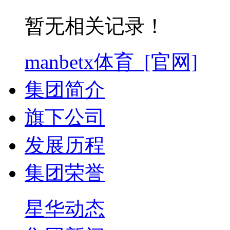
暂无相关记录！
manbetx体育_[官网]
集团简介
旗下公司
发展历程
集团荣誉
星华动态