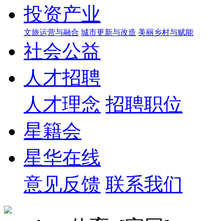
投资产业
文旅运营与融合
城市更新与改造
美丽乡村与赋能
社会公益
人才招聘
人才理念
招聘职位
星籍会
星华在线
意见反馈
联系我们