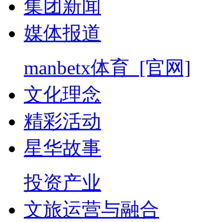
集团新闻
媒体报道
manbetx体育_[官网]
文化理念
精彩活动
星华故事
投资产业
文旅运营与融合