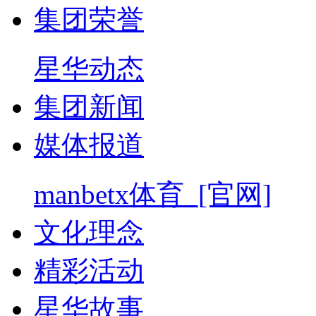
集团荣誉
星华动态
集团新闻
媒体报道
manbetx体育_[官网]
文化理念
精彩活动
星华故事