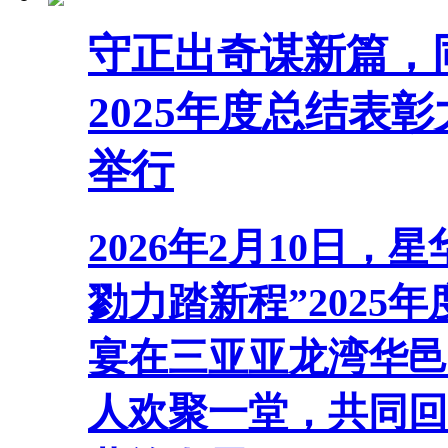
守正出奇谋新篇，同
2025年度总结表彰
举行
2026年2月10日
勠力踏新程”2025
宴在三亚亚龙湾华邑
人欢聚一堂，共同回