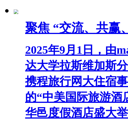
聚焦 “交流、共赢
2025年9月1日，由m
达大学拉斯维加斯分
携程旅行网大住宿事
的“中美国际旅游酒
华邑度假酒店盛大举行