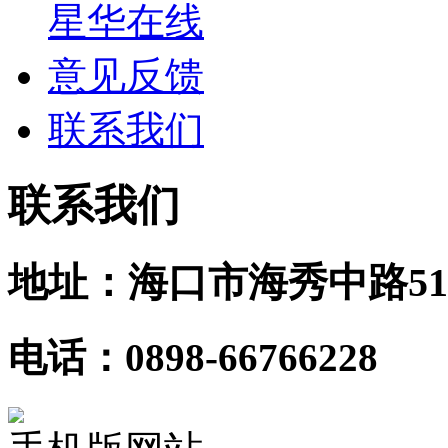
星华在线
意见反馈
联系我们
联系我们
地址：海口市海秀中路51
电话：0898-66766228