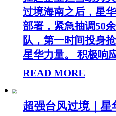
过境海南之后，星华
部署，紧急抽调50
队，第一时间投身抢
星华力量。 积极响应.
READ MORE
超强台风过境｜星