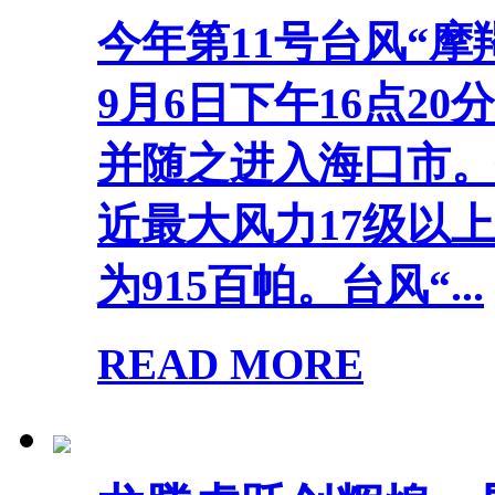
今年第11号台风“
9月6日下午16点2
并随之进入海口市。
近最大风力17级以上
为915百帕。台风“...
READ MORE