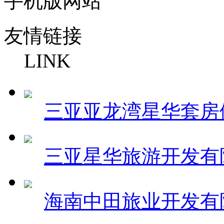
手机版网站
友情链接
LINK
三亚亚龙湾星华套房
三亚星华旅游开发有
海南中田旅业开发有