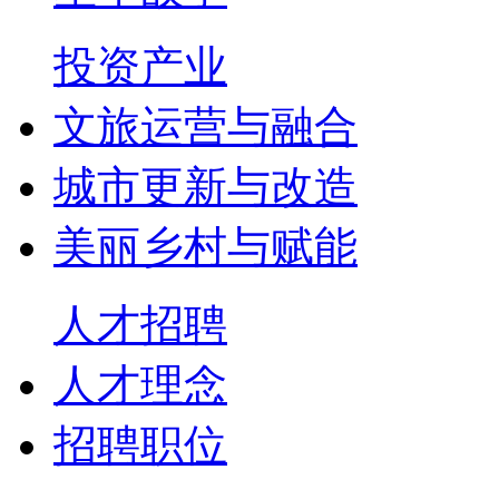
投资产业
文旅运营与融合
城市更新与改造
美丽乡村与赋能
人才招聘
人才理念
招聘职位