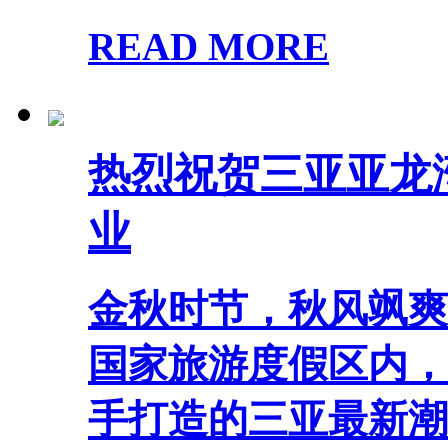
READ MORE
热烈祝贺三亚亚龙
业
金秋时节，秋风飒爽
国家旅游度假区内，
手打造的三亚最新潮