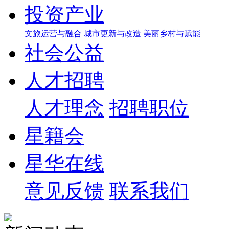
投资产业
文旅运营与融合
城市更新与改造
美丽乡村与赋能
社会公益
人才招聘
人才理念
招聘职位
星籍会
星华在线
意见反馈
联系我们