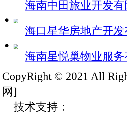
海南中田旅业开发有
海口星华房地产开发
海南星悦巢物业服务
CopyRight © 2021 All R
网]
技术支持：