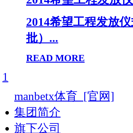
2014希望工程发放
批）...
READ MORE
1
manbetx体育_[官网]
集团简介
旗下公司