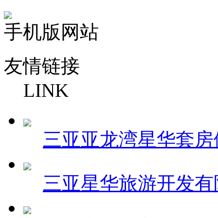
手机版网站
友情链接
LINK
三亚亚龙湾星华套房
三亚星华旅游开发有