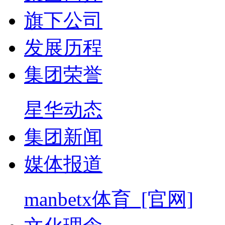
旗下公司
发展历程
集团荣誉
星华动态
集团新闻
媒体报道
manbetx体育_[官网]