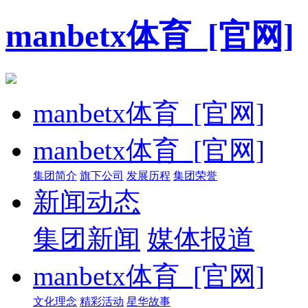
manbetx体育_[官网]
manbetx体育_[官网]
manbetx体育_[官网]
集团简介
旗下公司
发展历程
集团荣誉
新闻动态
集团新闻
媒体报道
manbetx体育_[官网]
文化理念
精彩活动
星华故事